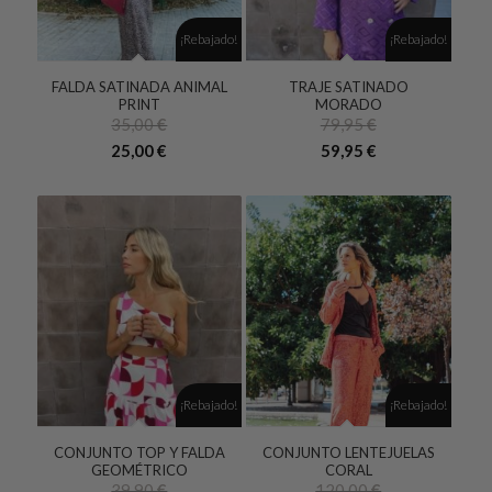
¡Rebajado!
¡Rebajado!
FALDA SATINADA ANIMAL
TRAJE SATINADO
PRINT
MORADO
35,00
€
79,95
€
El
El
25,00
€
59,95
€
precio
precio
original
actual
era:
es:
35,00 €.
25,00 €.
¡Rebajado!
¡Rebajado!
CONJUNTO TOP Y FALDA
CONJUNTO LENTEJUELAS
GEOMÉTRICO
CORAL
39,90
€
120,00
€