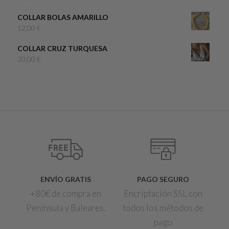
COLLAR BOLAS AMARILLO
12,00
€
COLLAR CRUZ TURQUESA
20,00
€
ENVÍO GRATIS
PAGO SEGURO
+80€ de compra en
Encriptación SSL con
Península y Baleares.
todos los métodos de
pago