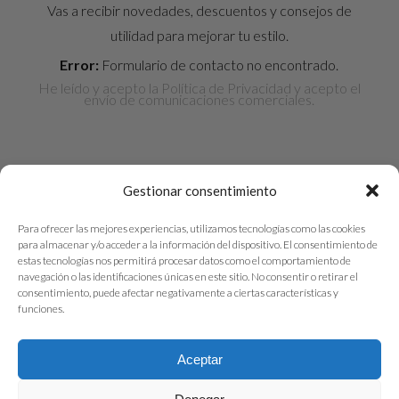
Vas a recibir novedades, descuentos y consejos de
utilidad para mejorar tu estilo.
Error:
Formulario de contacto no encontrado.
He leído y acepto la
Política de Privacidad
y acepto el
envío de comunicaciones comerciales.
Gestionar consentimiento
Para ofrecer las mejores experiencias, utilizamos tecnologías como las cookies
para almacenar y/o acceder a la información del dispositivo. El consentimiento de
© 2026 Amar con Alma. Todos los derechos
estas tecnologías nos permitirá procesar datos como el comportamiento de
navegación o las identificaciones únicas en este sitio. No consentir o retirar el
reservados. | Diseñado por
Admetrics
consentimiento, puede afectar negativamente a ciertas características y
funciones.
Privacidad
|
Cookies
| Condiciones
Aceptar