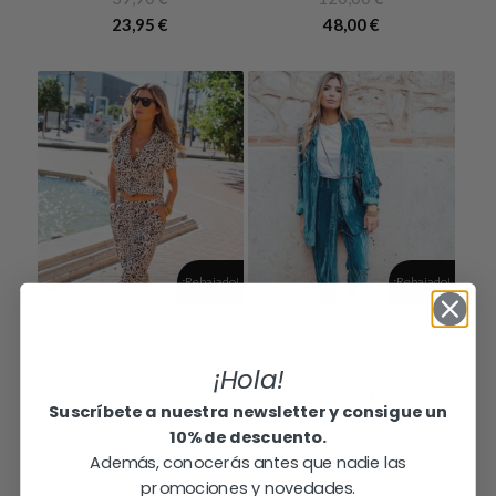
El
El
23,95
€
48,00
€
precio
precio
original
actual
era:
es:
120,00 €.
48,00 €.
¡Rebajado!
¡Rebajado!
CONJUNTO ANIMAL PRINT
CONJUNTO TERCIOPELO
4.00
5.00
AZUL
85,00
€
110,00
€
¡Hola!
42,50
€
55,00
€
Suscríbete a nuestra newsletter y consigue un
10% de descuento.
Además, conocerás antes que nadie las
promociones y novedades.