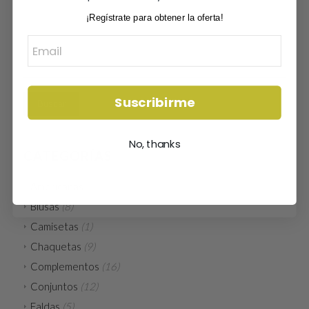
¡Regístrate para obtener la oferta!
Email
Suscribirme
Buscar
No, thanks
CATEGORÍAS
Americanas
(2)
Blusas
(8)
Camisetas
(1)
Chaquetas
(9)
Complementos
(16)
Conjuntos
(12)
Faldas
(5)