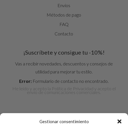
Envíos
Métodos de pago
FAQ
Contacto
¡Suscríbete y consigue tu -10%!
Vas a recibir novedades, descuentos y consejos de
utilidad para mejorar tu estilo.
Error:
Formulario de contacto no encontrado.
He leído y acepto la
Política de Privacidad
y acepto el
envío de comunicaciones comerciales.
Gestionar consentimiento