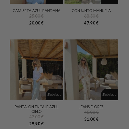
CAMISETA AZUL BANDANA
CONJUNTO MANUELA
25,00
€
68,50
€
El
El
El
El
20,00
€
47,90
€
precio
precio
precio
precio
original
actual
original
actual
era:
es:
era:
es:
25,00 €.
20,00 €.
68,50 €.
47,90 €.
¡Rebajado!
¡Rebajado!
PANTALÓN ENCAJE AZUL
JEANS FLORES
CIELO
45,00
€
42,00
€
31,00
€
29,90
€