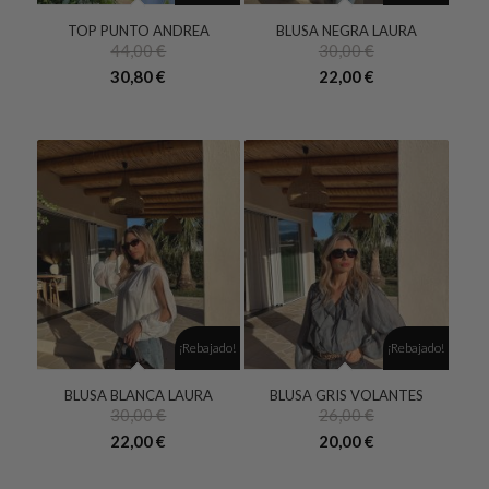
TOP PUNTO ANDREA
BLUSA NEGRA LAURA
44,00
€
30,00
€
El
El
30,80
€
22,00
€
precio
precio
original
actual
era:
es:
30,00 €.
22,00 €.
¡Rebajado!
¡Rebajado!
BLUSA BLANCA LAURA
BLUSA GRIS VOLANTES
30,00
€
26,00
€
El
El
El
El
22,00
€
20,00
€
precio
precio
precio
precio