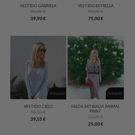
VESTIDO GABRIELA
VESTIDO ESTRELLA
49,90
€
99,00
€
El
El
39,90
€
75,00
€
precio
precio
original
actual
era:
es:
49,90 €.
39,90 €.
¡Rebajado!
¡Rebajado!
VESTIDO CIELO
FALDA SATINADA ANIMAL
PRINT
56,50
€
35,00
€
39,55
€
El
El
25,00
€
precio
precio