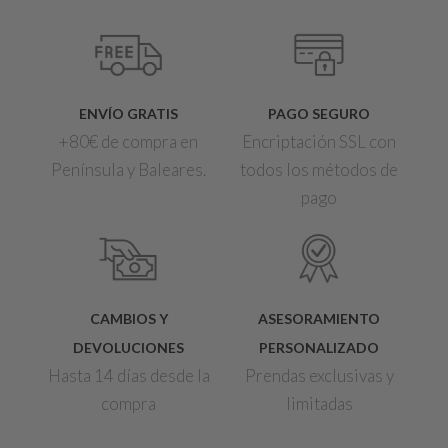
ENVÍO GRATIS
PAGO SEGURO
+80€ de compra en
Encriptación SSL con
Península y Baleares.
todos los métodos de
pago
CAMBIOS Y
ASESORAMIENTO
DEVOLUCIONES
PERSONALIZADO
Hasta 14 días desde la
Prendas exclusivas y
compra
limitadas