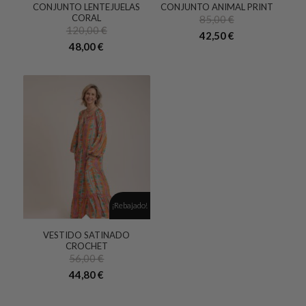
CONJUNTO LENTEJUELAS
CONJUNTO ANIMAL PRINT
4.00
CORAL
85,00
€
120,00
€
42,50
€
El
El
48,00
€
precio
precio
original
actual
era:
es:
120,00 €.
48,00 €.
¡Rebajado!
VESTIDO SATINADO
4.00
CROCHET
56,00
€
44,80
€