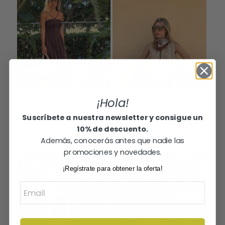
¡Rebajado!
¡Hola!
VESTIDO CANDELA
CHALECO GLOBO
CHOCOLATE
32,00
€
Suscríbete a nuestra newsletter y consigue un
36,00
€
24,00
€
10% de descuento.
Además, conocerás antes que nadie las
promociones y novedades.
¡Regístrate para obtener la oferta!
Email