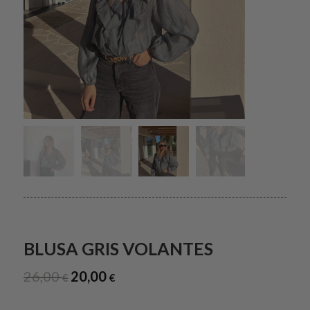
BLUSA GRIS VOLANTES
26,00
20,00
El
El
€
€
precio
precio
original
actual