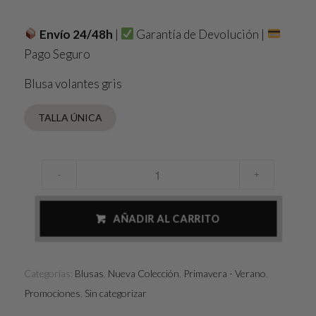
era:
es:
26,00 €.
20,00 €.
Envío 24/48h
|
Garantía de Devolución
|
Pago Seguro
Blusa volantes gris
TALLA ÚNICA
AÑADIR AL CARRITO
Categorías:
Blusas
,
Nueva Colección
,
Primavera - Verano
,
Promociones
,
Sin categorizar