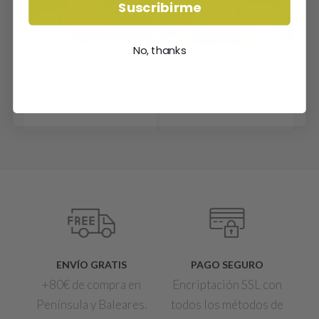
Suscribirme
No, thanks
VESTIDO MAGNOLIA
VESTIDO TERRA
38,00
€
25,00
€
ENVÍO GRATIS
PAGO SEGURO
+80€ de compra en
Encriptación SSL con
Península y Baleares.
todos los métodos de