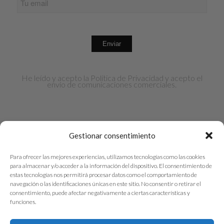
He leído y acepto la
Política de Privacidad
y acepto el
envío de comunicaciones comerciales.
Gestionar consentimiento
Para ofrecer las mejores experiencias, utilizamos tecnologías como las cookies
para almacenar y/o acceder a la información del dispositivo. El consentimiento de
© 2026 Amar con Alma. Todos los derechos
estas tecnologías nos permitirá procesar datos como el comportamiento de
navegación o las identificaciones únicas en este sitio. No consentir o retirar el
reservados. | Diseñado por
Admetrics
consentimiento, puede afectar negativamente a ciertas características y
funciones.
Privacidad
|
Cookies
| Condiciones