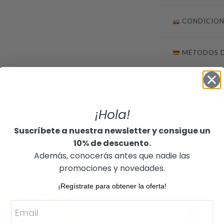
primavera. Puedes p
complemento muy 
CONDICION
Todos nuestros pr
TALLA ÚNICA
devoluciones
. C
COMPOSICIÓN: 10
las FAQs.
MÉTODOS D
Península:
Recíbe
real. Gratis a part
Baleares:
Recíbel
Aceptamos pagos 
real. Gratis a part
Canarias:
Recíbelo
¡Hola!
tiempo real. Gratis
Suscríbete a nuestra newsletter y consigue un
10% de descuento.
Además, conocerás antes que nadie las
promociones y novedades.
¡Regístrate para obtener la oferta!
Email