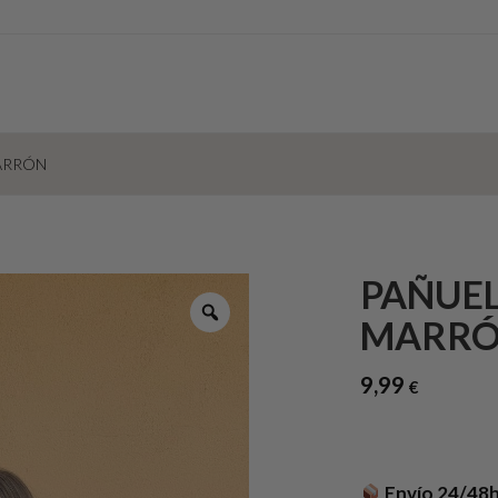
ARRÓN
PAÑUE
MARR
9,99
€
Envío 24/48