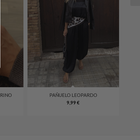
ARINO
PAÑUELO LEOPARDO
5.00
9,99
€