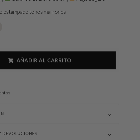
o estampado tonos marrones
AÑADIR AL CARRITO
entos
ÓN
Y DEVOLUCIONES
 en tonos maarón. Ideal para combinar con tus looks esta