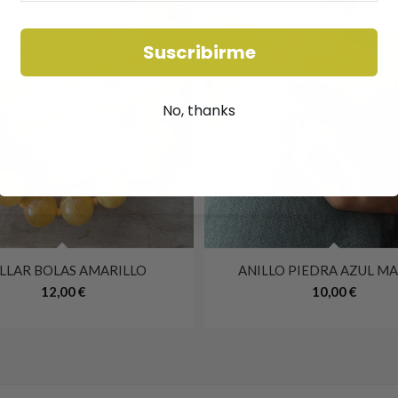
Suscribirme
No, thanks
LLAR BOLAS AMARILLO
ANILLO PIEDRA AZUL M
12,00
€
10,00
€