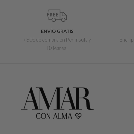
ENVÍO GRATIS
+80€ de compra en Península y
Encrip
Baleares.