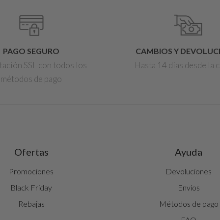
PAGO SEGURO
CAMBIOS Y DEVOLUC
tación SSL con todos los
Hasta 14 días desde la
métodos de pago
Ofertas
Ayuda
Promociones
Devoluciones
Black Friday
Envíos
Rebajas
Métodos de pago
FAQ