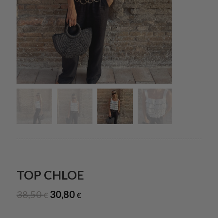
TOP CHLOE
38,50
30,80
El
El
€
€
precio
precio
original
actual