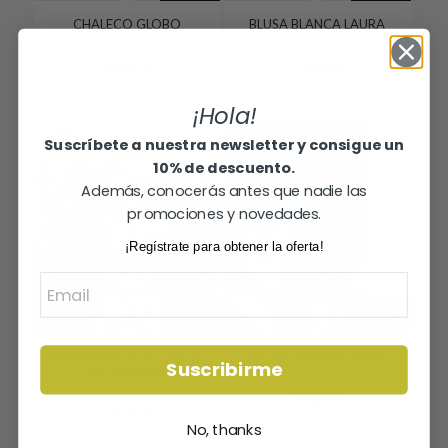
CHALECO GLOBO
BLUSA BLANCA LAURA
32,00
€
30,00
€
El
El
24,00
€
22,00
€
precio
precio
¡Hola!
original
actual
era:
es:
Suscríbete a nuestra newsletter y consigue un
30,00 €.
22,00 €.
10% de descuento.
Además, conocerás antes que nadie las
promociones y novedades.
¡Regístrate para obtener la oferta!
Email
¡Rebajado!
¡Rebajado!
CONJUNTO TOP Y FALDA
BLUSA GRIS VOLANTES
Suscribirme
GEOMÉTRICO
26,00
€
39,90
€
El
El
20,00
€
23,95
€
precio
precio
No, thanks
original
actual