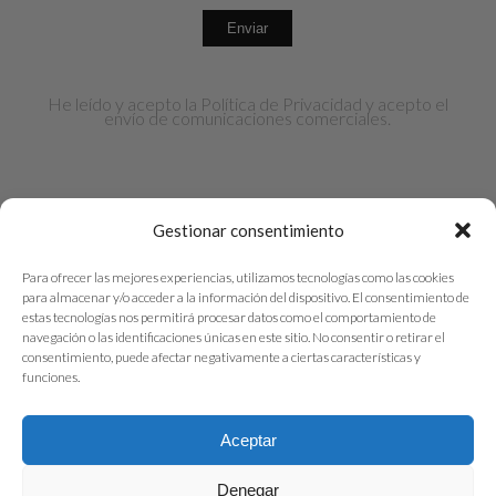
He leído y acepto la
Política de Privacidad
y acepto el
envío de comunicaciones comerciales.
Gestionar consentimiento
Para ofrecer las mejores experiencias, utilizamos tecnologías como las cookies
para almacenar y/o acceder a la información del dispositivo. El consentimiento de
© 2026 Amar con Alma. Todos los derechos
estas tecnologías nos permitirá procesar datos como el comportamiento de
navegación o las identificaciones únicas en este sitio. No consentir o retirar el
reservados. | Diseñado por
Admetrics
consentimiento, puede afectar negativamente a ciertas características y
funciones.
Privacidad
|
Cookies
| Condiciones
Aceptar
Denegar