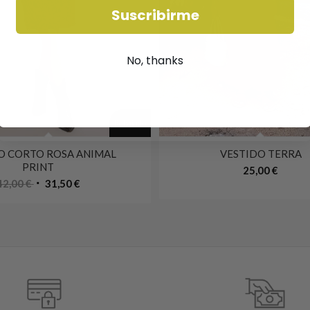
Suscribirme
No, thanks
¡Rebajado!
O CORTO ROSA ANIMAL
VESTIDO TERRA
PRINT
25,00
€
42,00
€
31,50
€