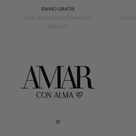
ENVÍO GRATIS
+80€ de compra en Península y
Encrip
Baleares.