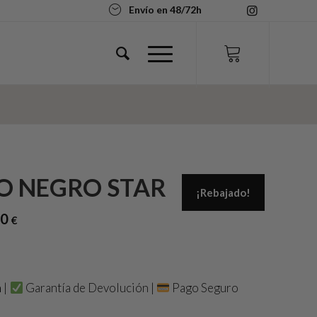
Envío en 48/72h
O NEGRO STAR
¡Rebajado!
00
El
€
precio
actual
es:
34,00 €.
h
|
Garantía de Devolución
|
Pago Seguro