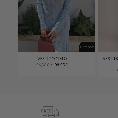
¡Rebajado!
VESTIDO CIELO
VESTID
56,50
€
39,55
€