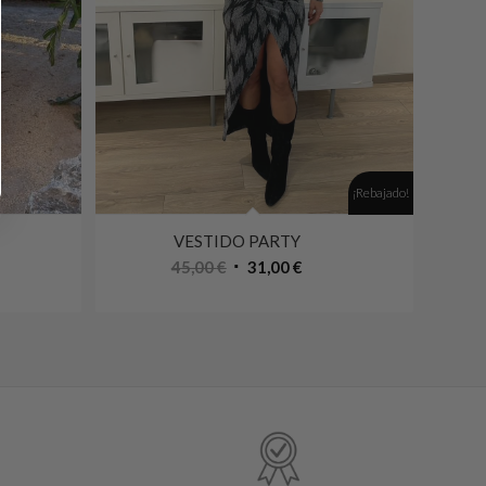
¡Rebajado!
VESTIDO PARTY
El
El
45,00
€
31,00
€
precio
precio
original
actual
era:
es:
45,00 €.
31,00 €.